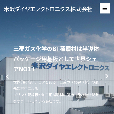
三菱ガス化学のBT積層材は半導体
三菱ガス化学のBT積層材は半導体
パッケージ用基板として世界シェ
パッケージ用基板として世界シェ
アNO1！
アNO1！
世界的に高いシェアを誇る、三菱ガス化学（株）の最
世界的に高いシェアを誇る、三菱ガス化学（株）の最
先端材料による
先端材料による
プリント配線板や加工用補助材の製造、及び技術開発
プリント配線板や加工用補助材の製造、及び技術開発
をサポートしている会社です。
をサポートしている会社です。